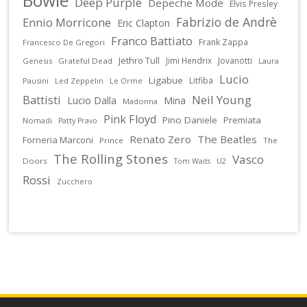
Deep Purple
Depeche Mode
Elvis Presley
Fabrizio de Andrè
Ennio Morricone
Eric Clapton
Franco Battiato
Frank Zappa
Francesco De Gregori
Jethro Tull
Jimi Hendrix
Jovanotti
Genesis
Grateful Dead
Laura
Lucio
Ligabue
Litfiba
Pausini
Led Zeppelin
Le Orme
Battisti
Neil Young
Lucio Dalla
Mina
Madonna
Pink Floyd
Pino Daniele
Premiata
Nomadi
Patty Pravo
Renato Zero
The Beatles
Forneria Marconi
Prince
The
The Rolling Stones
Vasco
Doors
U2
Tom Waits
Rossi
Zucchero