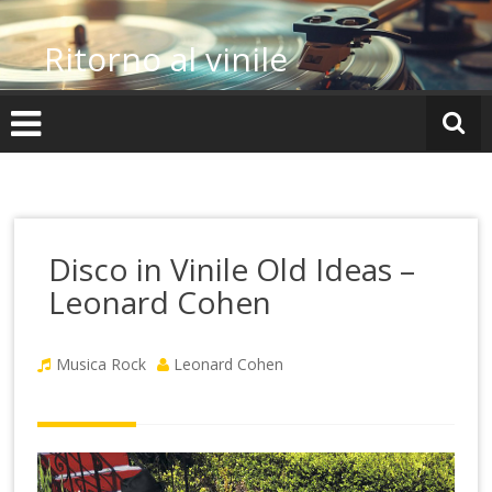
Vai
al
Ritorno al vinile
contenuto
Disco in Vinile Old Ideas –
Leonard Cohen
Musica Rock
Leonard Cohen