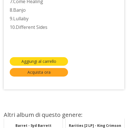
7.Come Healing
8.Banjo
9.Lullaby
10.Different Sides
Aggiungi al carrello
Acquista ora
Altri album di questo genere:
Barret - Syd Barrett
Rarities [2 LP] - King Crimson