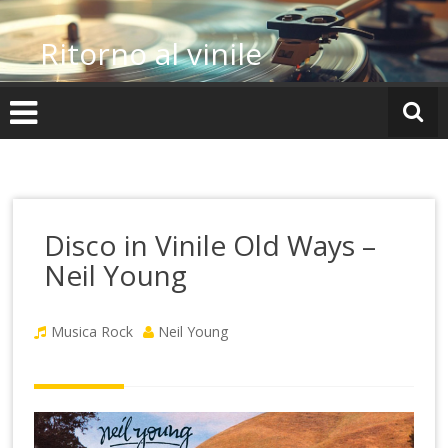
Vai
al
Ritorno al vinile
contenuto
Disco in Vinile Old Ways –
Neil Young
Musica Rock
Neil Young