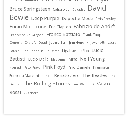
Adriano Celentano
David
Bruce Springsteen
Calibro 35
Coldplay
Bowie
Deep Purple
Depeche Mode
Elvis Presley
Fabrizio de Andrè
Ennio Morricone
Eric Clapton
Franco Battiato
Frank Zappa
Francesco De Gregori
Jethro Tull
Jimi Hendrix
Jovanotti
Genesis
Grateful Dead
Laura
Lucio
Ligabue
Litfiba
Pausini
Led Zeppelin
Le Orme
Battisti
Neil Young
Lucio Dalla
Mina
Madonna
Pink Floyd
Pino Daniele
Premiata
Nomadi
Patty Pravo
Renato Zero
The Beatles
Forneria Marconi
Prince
The
The Rolling Stones
Vasco
Doors
U2
Tom Waits
Rossi
Zucchero