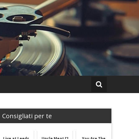
Consigliati per te
Live at Leeds
Uncle Meat [2
You Are The