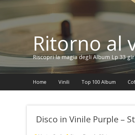
Vai
al
contenuto
Ritorno al v
Riscopri la magia degli Album Lp 33 gir
Home
Vinili
Top 100 Album
Cof
Disco in Vinile Purple – 