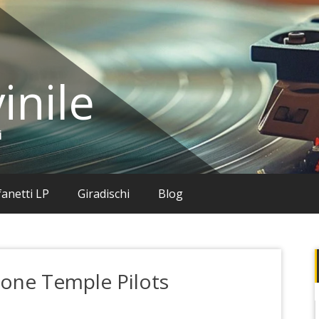
inile
i
anetti LP
Giradischi
Blog
Stone Temple Pilots