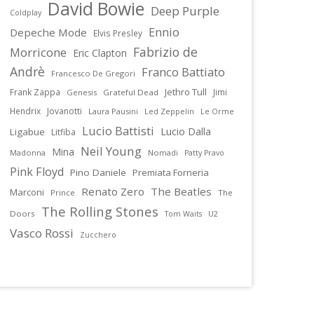
David Bowie
Deep Purple
Coldplay
Ennio
Depeche Mode
Elvis Presley
Fabrizio de
Morricone
Eric Clapton
Andrè
Franco Battiato
Francesco De Gregori
Jethro Tull
Frank Zappa
Jimi
Genesis
Grateful Dead
Hendrix
Jovanotti
Laura Pausini
Led Zeppelin
Le Orme
Lucio Battisti
Lucio Dalla
Ligabue
Litfiba
Neil Young
Mina
Madonna
Nomadi
Patty Pravo
Pink Floyd
Pino Daniele
Premiata Forneria
Renato Zero
The Beatles
Marconi
Prince
The
The Rolling Stones
Doors
U2
Tom Waits
Vasco Rossi
Zucchero