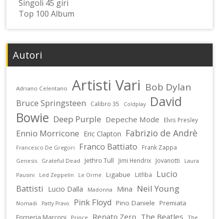
Singoli 45 giri
Top 100 Album
Autori
Artisti Vari
Bob Dylan
Adriano Celentano
David
Bruce Springsteen
Calibro 35
Coldplay
Bowie
Deep Purple
Depeche Mode
Elvis Presley
Fabrizio de Andrè
Ennio Morricone
Eric Clapton
Franco Battiato
Frank Zappa
Francesco De Gregori
Jethro Tull
Jimi Hendrix
Jovanotti
Genesis
Grateful Dead
Laura
Lucio
Ligabue
Litfiba
Pausini
Led Zeppelin
Le Orme
Battisti
Neil Young
Lucio Dalla
Mina
Madonna
Pink Floyd
Pino Daniele
Premiata
Nomadi
Patty Pravo
Renato Zero
The Beatles
Forneria Marconi
Prince
The