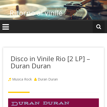
Vai
al
Ritorno al vinile
contenuto
Disco in Vinile Rio [2 LP] –
Duran Duran
Musica Rock
Duran Duran