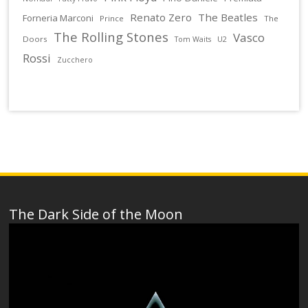
Renato Zero
The Beatles
Forneria Marconi
Prince
The
The Rolling Stones
Vasco
Doors
U2
Tom Waits
Rossi
Zucchero
The Dark Side of the Moon