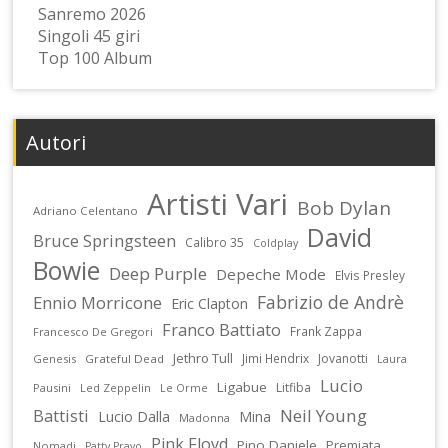
Sanremo 2026
Singoli 45 giri
Top 100 Album
Autori
Artisti Vari
Bob Dylan
Adriano Celentano
David
Bruce Springsteen
Calibro 35
Coldplay
Bowie
Deep Purple
Depeche Mode
Elvis Presley
Fabrizio de Andrè
Ennio Morricone
Eric Clapton
Franco Battiato
Frank Zappa
Francesco De Gregori
Jethro Tull
Jimi Hendrix
Jovanotti
Genesis
Grateful Dead
Laura
Lucio
Ligabue
Litfiba
Pausini
Led Zeppelin
Le Orme
Battisti
Neil Young
Lucio Dalla
Mina
Madonna
Pink Floyd
Pino Daniele
Premiata
Nomadi
Patty Pravo