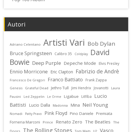
Autori
Artisti Vari
Bob Dylan
Adriano Celentano
David
Bruce Springsteen
Calibro 35
Coldplay
Bowie
Deep Purple
Depeche Mode
Elvis Presley
Fabrizio de Andrè
Ennio Morricone
Eric Clapton
Franco Battiato
Frank Zappa
Francesco De Gregori
Jethro Tull
Jimi Hendrix
Jovanotti
Genesis
Grateful Dead
Laura
Lucio
Ligabue
Litfiba
Pausini
Led Zeppelin
Le Orme
Battisti
Neil Young
Lucio Dalla
Mina
Madonna
Pink Floyd
Pino Daniele
Premiata
Nomadi
Patty Pravo
Renato Zero
The Beatles
Forneria Marconi
Prince
The
The Rolling Stones
Vasco
Doors
U2
Tom Waits