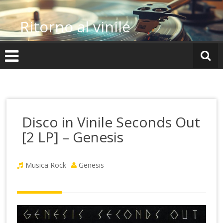
Vai
al
Ritorno al vinile
contenuto
Disco in Vinile Seconds Out
[2 LP] – Genesis
Musica Rock
Genesis