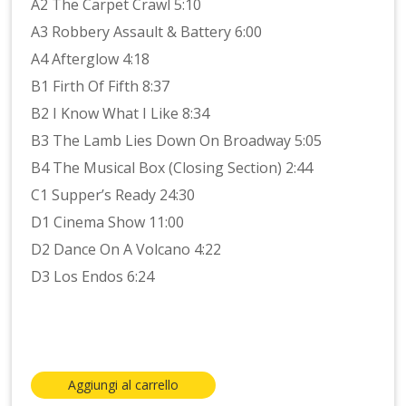
A2 The Carpet Crawl 5:10
A3 Robbery Assault & Battery 6:00
A4 Afterglow 4:18
B1 Firth Of Fifth 8:37
B2 I Know What I Like 8:34
B3 The Lamb Lies Down On Broadway 5:05
B4 The Musical Box (Closing Section) 2:44
C1 Supper’s Ready 24:30
D1 Cinema Show 11:00
D2 Dance On A Volcano 4:22
D3 Los Endos 6:24
Aggiungi al carrello