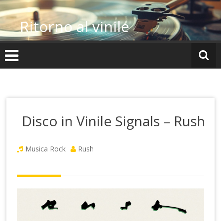
Vai
al
Ritorno al vinile
contenuto
Disco in Vinile Signals – Rush
Musica Rock
Rush