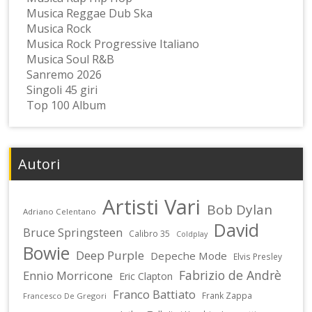
Musica Reggae Dub Ska
Musica Rock
Musica Rock Progressive Italiano
Musica Soul R&B
Sanremo 2026
Singoli 45 giri
Top 100 Album
Autori
Artisti Vari
Bob Dylan
Adriano Celentano
David
Bruce Springsteen
Calibro 35
Coldplay
Bowie
Deep Purple
Depeche Mode
Elvis Presley
Fabrizio de Andrè
Ennio Morricone
Eric Clapton
Franco Battiato
Frank Zappa
Francesco De Gregori