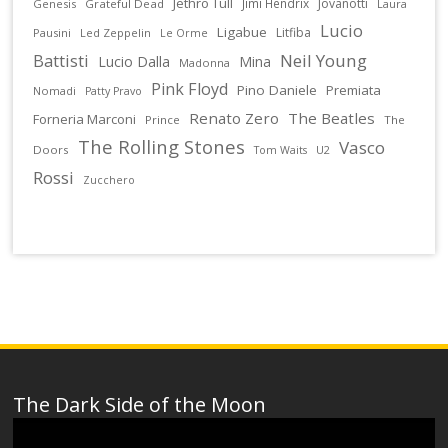
Jethro Tull
Jimi Hendrix
Jovanotti
Genesis
Grateful Dead
Laura
Lucio
Ligabue
Litfiba
Pausini
Led Zeppelin
Le Orme
Battisti
Neil Young
Lucio Dalla
Mina
Madonna
Pink Floyd
Pino Daniele
Premiata
Nomadi
Patty Pravo
Renato Zero
The Beatles
Forneria Marconi
Prince
The
The Rolling Stones
Vasco
Doors
U2
Tom Waits
Rossi
Zucchero
The Dark Side of the Moon