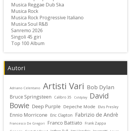
Musica Reggae Dub Ska
Musica Rock
Musica Rock Progressive Italiano
Musica Soul R&B
Sanremo 2026
Singoli 45 giri
Top 100 Album
Autori
Artisti Vari
Bob Dylan
Adriano Celentano
David
Bruce Springsteen
Calibro 35
Coldplay
Bowie
Deep Purple
Depeche Mode
Elvis Presley
Fabrizio de Andrè
Ennio Morricone
Eric Clapton
Franco Battiato
Frank Zappa
Francesco De Gregori
Jethro Tull
Jimi Hendrix