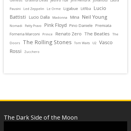
Jovanotti
Genesis
Grateful Dead
Laura
Lucio
Ligabue
Litfiba
Pausini
Led Zeppelin
Le Orme
Battisti
Neil Young
Lucio Dalla
Mina
Madonna
Pink Floyd
Pino Daniele
Premiata
Nomadi
Patty Pravo
Renato Zero
The Beatles
Forneria Marconi
Prince
The
The Rolling Stones
Vasco
Doors
U2
Tom Waits
Rossi
Zucchero
The Dark Side of the Moon