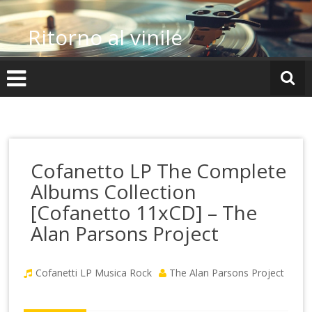
Vai
al
Ritorno al vinile
contenuto
Cofanetto LP The Complete
Albums Collection
[Cofanetto 11xCD] – The
Alan Parsons Project
Cofanetti LP
Musica Rock
The Alan Parsons Project