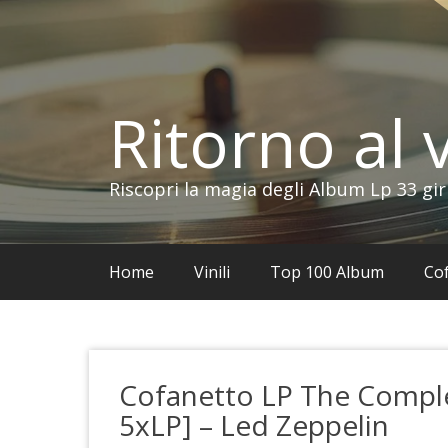
Vai
al
contenuto
Ritorno al v
Riscopri la magia degli Album Lp 33 gir
Home
Vinili
Top 100 Album
Cof
Cofanetto LP The Compl
5xLP] – Led Zeppelin