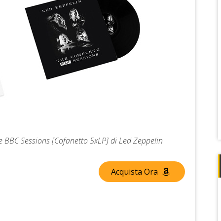
te BBC Sessions [Cofanetto 5xLP] di Led Zeppelin
Acquista Ora