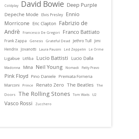
David Bowie
Deep Purple
Coldplay
Ennio
Depeche Mode
Elvis Presley
Fabrizio de
Morricone
Eric Clapton
Andrè
Franco Battiato
Francesco De Gregori
Jethro Tull
Frank Zappa
Jimi
Genesis
Grateful Dead
Hendrix
Jovanotti
Laura Pausini
Led Zeppelin
Le Orme
Lucio Battisti
Lucio Dalla
Ligabue
Litfiba
Neil Young
Mina
Madonna
Nomadi
Patty Pravo
Pink Floyd
Pino Daniele
Premiata Forneria
Renato Zero
The Beatles
Marconi
Prince
The
The Rolling Stones
Doors
U2
Tom Waits
Vasco Rossi
Zucchero