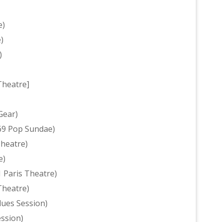
e)
)
)
Theatre]
Gear)
/69 Pop Sundae)
Theatre)
e)
 Paris Theatre)
Theatre)
lues Session)
ssion)