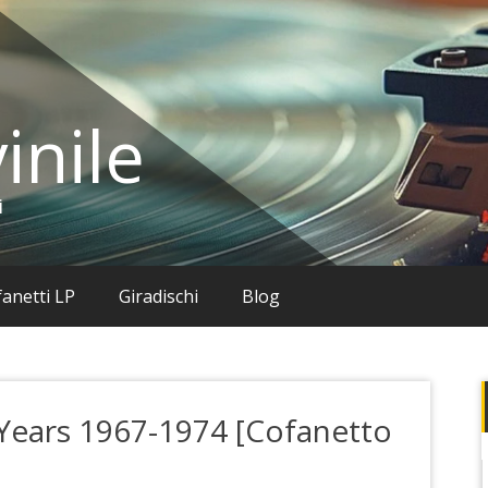
inile
i
anetti LP
Giradischi
Blog
 Years 1967-1974 [Cofanetto