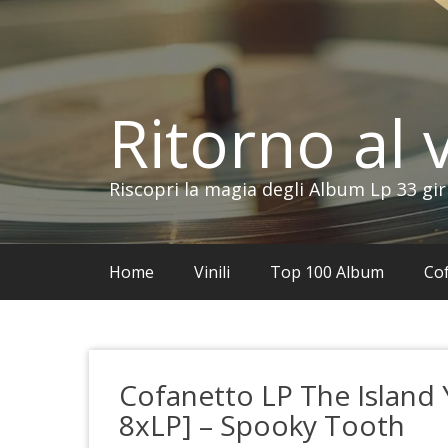
Vai
al
contenuto
Ritorno al v
Riscopri la magia degli Album Lp 33 gir
Home
Vinili
Top 100 Album
Cof
Cofanetto LP The Island
8xLP] – Spooky Tooth