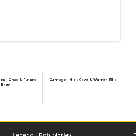
es - Once & Future
Carnage - Nick Cave & Warren Ellis
Band
Legend - Bob Marley