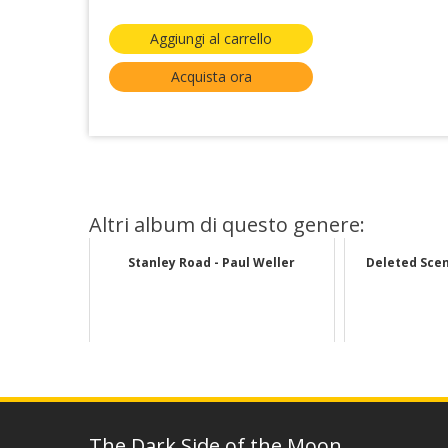
Aggiungi al carrello
Acquista ora
Altri album di questo genere:
Stanley Road - Paul Weller
Deleted Scen
The Dark Side of the Moon