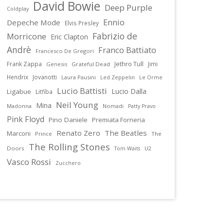
David Bowie
Deep Purple
Coldplay
Ennio
Depeche Mode
Elvis Presley
Fabrizio de
Morricone
Eric Clapton
Andrè
Franco Battiato
Francesco De Gregori
Jethro Tull
Frank Zappa
Jimi
Genesis
Grateful Dead
Hendrix
Jovanotti
Laura Pausini
Led Zeppelin
Le Orme
Lucio Battisti
Lucio Dalla
Ligabue
Litfiba
Neil Young
Mina
Madonna
Nomadi
Patty Pravo
Pink Floyd
Pino Daniele
Premiata Forneria
Renato Zero
The Beatles
Marconi
Prince
The
The Rolling Stones
Doors
U2
Tom Waits
Vasco Rossi
Zucchero