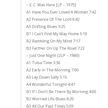
– E. C. Was Here [LP – 1975]
A1 Have You Ever Loved A Woman 7:42
A2 Presence Of The Lord 6:42
A3 Drifting Blues 3:25
B1 I Can’t Find My Way Home 5:10
B2 Rambling On My Mind 7:17
B3 Farther On Up The Road 7:22
– Just One Night [2LP – 1980]
A1 Tulsa Time 3:36
A2 Early In The Morning 7:00
A3 Lay Down Sally 5:15
A4 Wonderful Tonight 4:47
B1 If I Don’t Be There By Morning 4:00
B2 Worried Life Blues 8:20
B3 All Our Past Times 5:09