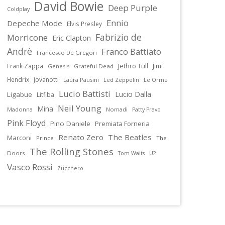
David Bowie
Deep Purple
Coldplay
Ennio
Depeche Mode
Elvis Presley
Fabrizio de
Morricone
Eric Clapton
Andrè
Franco Battiato
Francesco De Gregori
Jethro Tull
Frank Zappa
Jimi
Genesis
Grateful Dead
Hendrix
Jovanotti
Laura Pausini
Led Zeppelin
Le Orme
Lucio Battisti
Lucio Dalla
Ligabue
Litfiba
Neil Young
Mina
Madonna
Nomadi
Patty Pravo
Pink Floyd
Pino Daniele
Premiata Forneria
Renato Zero
The Beatles
Marconi
Prince
The
The Rolling Stones
Doors
U2
Tom Waits
Vasco Rossi
Zucchero