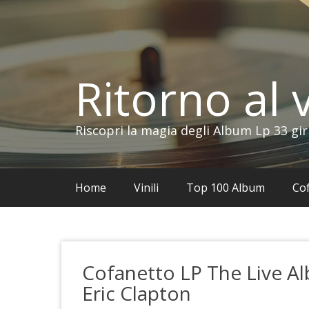
Vai
al
contenuto
Ritorno al v
Riscopri la magia degli Album Lp 33 gir
Home
Vinili
Top 100 Album
Cof
Cofanetto LP The Live A
Eric Clapton