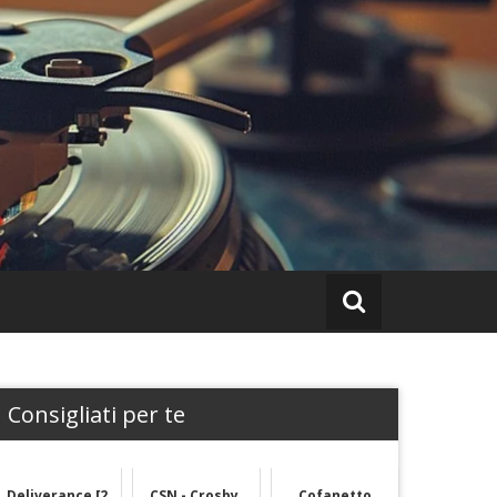
Consigliati per te
Deliverance [2
CSN - Crosby,
Cofanetto