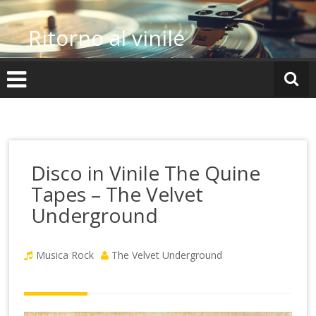
Vai
al
Ritorno al vinile
contenuto
Disco in Vinile The Quine
Tapes – The Velvet
Underground
Musica Rock
The Velvet Underground