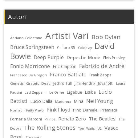
Autori
Artisti Vari
Bob Dylan
Adriano Celentano
David
Bruce Springsteen
Calibro 35
Coldplay
Bowie
Deep Purple
Depeche Mode
Elvis Presley
Fabrizio de Andrè
Ennio Morricone
Eric Clapton
Franco Battiato
Frank Zappa
Francesco De Gregori
Jethro Tull
Jimi Hendrix
Jovanotti
Genesis
Grateful Dead
Laura
Lucio
Ligabue
Litfiba
Pausini
Led Zeppelin
Le Orme
Battisti
Neil Young
Lucio Dalla
Mina
Madonna
Pink Floyd
Pino Daniele
Premiata
Nomadi
Patty Pravo
Renato Zero
The Beatles
Forneria Marconi
Prince
The
The Rolling Stones
Vasco
Doors
U2
Tom Waits
Rossi
Zucchero