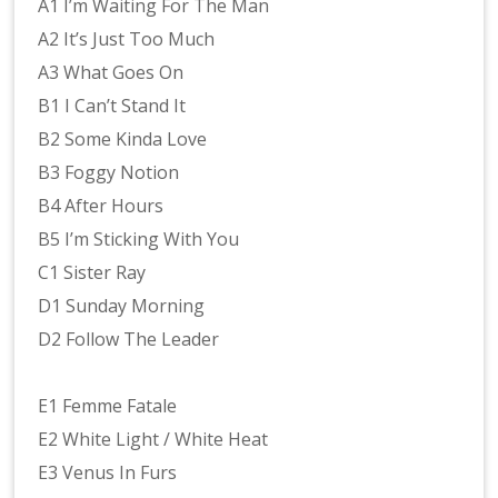
A1 I’m Waiting For The Man
A2 It’s Just Too Much
A3 What Goes On
B1 I Can’t Stand It
B2 Some Kinda Love
B3 Foggy Notion
B4 After Hours
B5 I’m Sticking With You
C1 Sister Ray
D1 Sunday Morning
D2 Follow The Leader
E1 Femme Fatale
E2 White Light / White Heat
E3 Venus In Furs