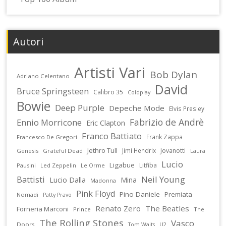
Autori
Artisti Vari
Bob Dylan
Adriano Celentano
David
Bruce Springsteen
Calibro 35
Coldplay
Bowie
Deep Purple
Depeche Mode
Elvis Presley
Fabrizio de Andrè
Ennio Morricone
Eric Clapton
Franco Battiato
Frank Zappa
Francesco De Gregori
Jethro Tull
Jimi Hendrix
Jovanotti
Genesis
Grateful Dead
Laura
Lucio
Ligabue
Litfiba
Pausini
Led Zeppelin
Le Orme
Battisti
Neil Young
Lucio Dalla
Mina
Madonna
Pink Floyd
Pino Daniele
Premiata
Nomadi
Patty Pravo
Renato Zero
The Beatles
Forneria Marconi
Prince
The
The Rolling Stones
Vasco
Doors
U2
Tom Waits