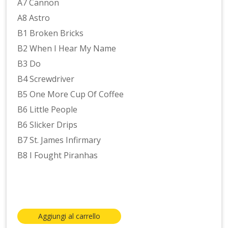
A7 Cannon
A8 Astro
B1 Broken Bricks
B2 When I Hear My Name
B3 Do
B4 Screwdriver
B5 One More Cup Of Coffee
B6 Little People
B6 Slicker Drips
B7 St. James Infirmary
B8 I Fought Piranhas
Aggiungi al carrello