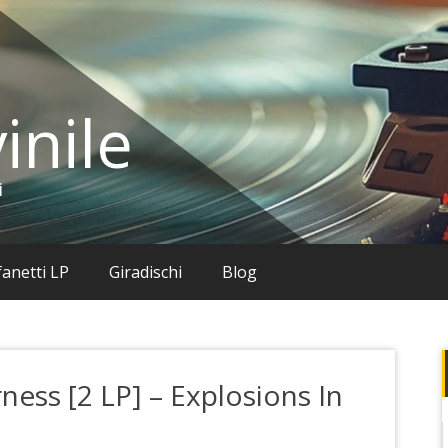
inile
i
anetti LP
Giradischi
Blog
rness [2 LP] – Explosions In