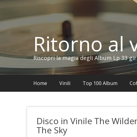
Vai
al
contenuto
Ritorno al v
Riscopri la magia degli Album Lp 33 gir
Home
Vinili
Top 100 Album
Cof
Disco in Vinile The Wilde
The Sky