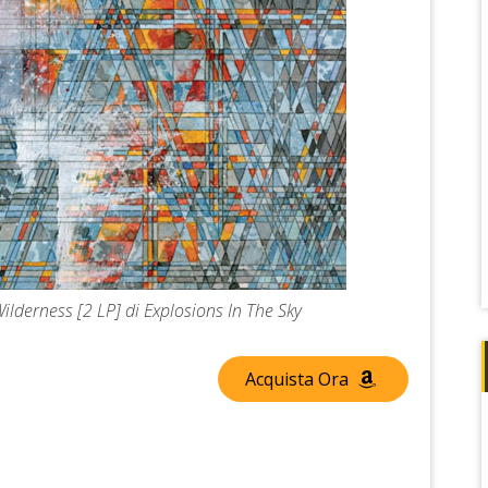
Wilderness [2 LP] di Explosions In The Sky
Acquista Ora