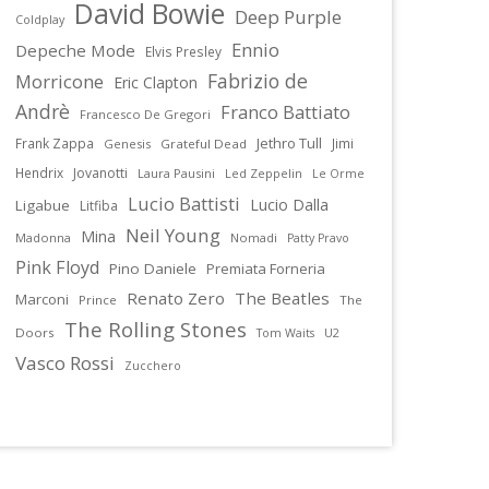
David Bowie
Deep Purple
Coldplay
Ennio
Depeche Mode
Elvis Presley
Fabrizio de
Morricone
Eric Clapton
Andrè
Franco Battiato
Francesco De Gregori
Jethro Tull
Frank Zappa
Jimi
Genesis
Grateful Dead
Hendrix
Jovanotti
Laura Pausini
Led Zeppelin
Le Orme
Lucio Battisti
Lucio Dalla
Ligabue
Litfiba
Neil Young
Mina
Madonna
Nomadi
Patty Pravo
Pink Floyd
Pino Daniele
Premiata Forneria
Renato Zero
The Beatles
Marconi
Prince
The
The Rolling Stones
Doors
U2
Tom Waits
Vasco Rossi
Zucchero