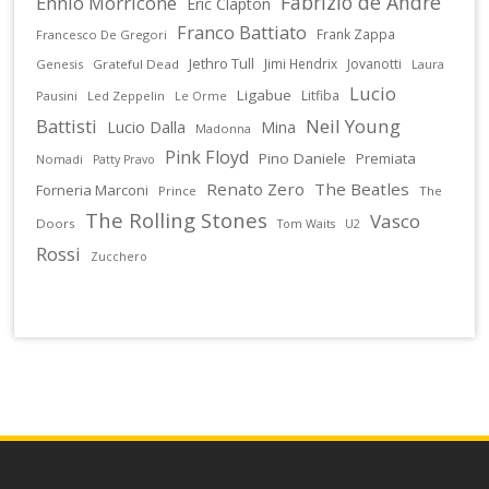
Fabrizio de Andrè
Ennio Morricone
Eric Clapton
Franco Battiato
Frank Zappa
Francesco De Gregori
Jethro Tull
Jimi Hendrix
Jovanotti
Genesis
Grateful Dead
Laura
Lucio
Ligabue
Litfiba
Pausini
Led Zeppelin
Le Orme
Battisti
Neil Young
Lucio Dalla
Mina
Madonna
Pink Floyd
Pino Daniele
Premiata
Nomadi
Patty Pravo
Renato Zero
The Beatles
Forneria Marconi
Prince
The
The Rolling Stones
Vasco
Doors
U2
Tom Waits
Rossi
Zucchero