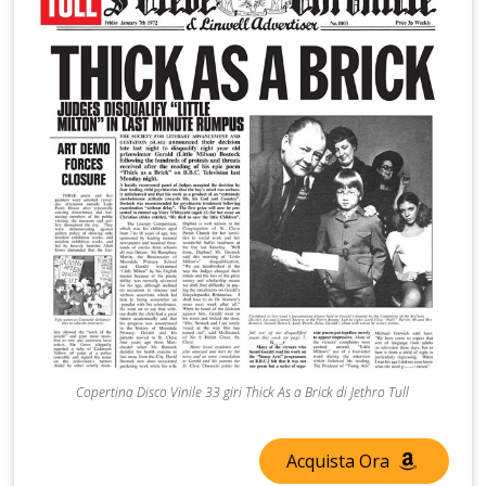
Copertina Disco Vinile 33 giri Thick As a Brick di Jethro Tull
Acquista Ora