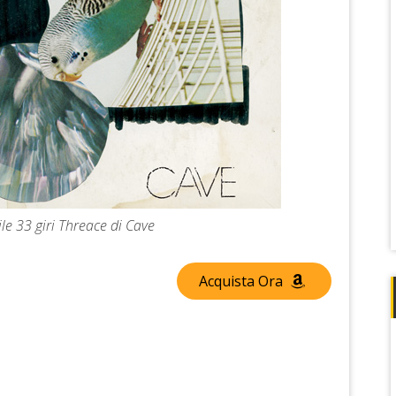
le 33 giri Threace di Cave
Acquista Ora