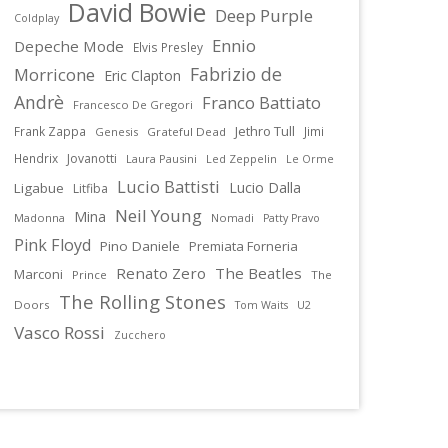
David Bowie
Deep Purple
Coldplay
Ennio
Depeche Mode
Elvis Presley
Fabrizio de
Morricone
Eric Clapton
Andrè
Franco Battiato
Francesco De Gregori
Jethro Tull
Frank Zappa
Jimi
Genesis
Grateful Dead
Hendrix
Jovanotti
Laura Pausini
Led Zeppelin
Le Orme
Lucio Battisti
Lucio Dalla
Ligabue
Litfiba
Neil Young
Mina
Madonna
Nomadi
Patty Pravo
Pink Floyd
Pino Daniele
Premiata Forneria
Renato Zero
The Beatles
Marconi
Prince
The
The Rolling Stones
Doors
U2
Tom Waits
Vasco Rossi
Zucchero