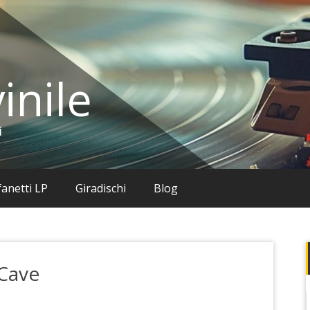
inile
i
anetti LP
Giradischi
Blog
 Cave