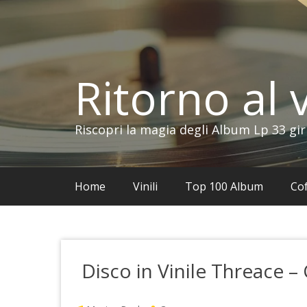
Vai
al
contenuto
Ritorno al v
Riscopri la magia degli Album Lp 33 gir
Home
Vinili
Top 100 Album
Cof
Disco in Vinile Threace –