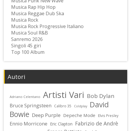
Musica Punk New Wave
Musica Rap Hip Hop
Musica Reggae Dub Ska
Musica Rock
Musica Rock Progressive Italiano
Musica Soul R&B
Sanremo 2026
Singoli 45 giri
Top 100 Album
Autori
Artisti Vari
Bob Dylan
Adriano Celentano
David
Bruce Springsteen
Calibro 35
Coldplay
Bowie
Deep Purple
Depeche Mode
Elvis Presley
Fabrizio de Andrè
Ennio Morricone
Eric Clapton