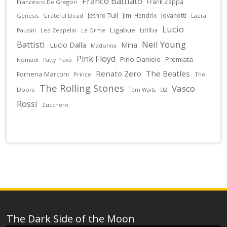
Franco Battiato
Frank Zappa
Francesco De Gregori
Jethro Tull
Jimi Hendrix
Jovanotti
Genesis
Grateful Dead
Laura
Lucio
Ligabue
Litfiba
Pausini
Led Zeppelin
Le Orme
Battisti
Neil Young
Lucio Dalla
Mina
Madonna
Pink Floyd
Pino Daniele
Premiata
Nomadi
Patty Pravo
Renato Zero
The Beatles
Forneria Marconi
Prince
The
The Rolling Stones
Vasco
Doors
U2
Tom Waits
Rossi
Zucchero
The Dark Side of the Moon