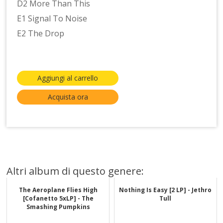
D2 More Than This
E1 Signal To Noise
E2 The Drop
Aggiungi al carrello
Acquista ora
Altri album di questo genere:
The Aeroplane Flies High
Nothing Is Easy [2 LP] - Jethro
[Cofanetto 5xLP] - The
Tull
Smashing Pumpkins