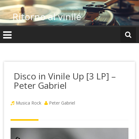
Vai
al
Ritorno al vinile
contenuto
Disco in Vinile Up [3 LP] –
Peter Gabriel
Musica Rock
Peter Gabriel