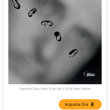
Copertina Disco Vinile 33 giri Up [3 LP] di Peter Gabriel
Acquista Ora