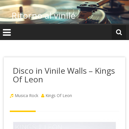
Vai
al
Ritorno al vinile
contenuto
Disco in Vinile Walls – Kings
Of Leon
Musica Rock
Kings Of Leon