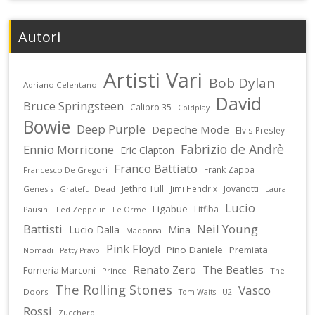
Autori
Artisti Vari
Bob Dylan
Adriano Celentano
David
Bruce Springsteen
Calibro 35
Coldplay
Bowie
Deep Purple
Depeche Mode
Elvis Presley
Fabrizio de Andrè
Ennio Morricone
Eric Clapton
Franco Battiato
Frank Zappa
Francesco De Gregori
Jethro Tull
Jimi Hendrix
Jovanotti
Genesis
Grateful Dead
Laura
Lucio
Ligabue
Litfiba
Pausini
Led Zeppelin
Le Orme
Battisti
Neil Young
Lucio Dalla
Mina
Madonna
Pink Floyd
Pino Daniele
Premiata
Nomadi
Patty Pravo
Renato Zero
The Beatles
Forneria Marconi
Prince
The
The Rolling Stones
Vasco
Doors
U2
Tom Waits
Rossi
Zucchero