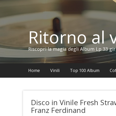
Vai
al
contenuto
Ritorno al v
Riscopri la magia degli Album Lp 33 gir
Home
Vinili
Top 100 Album
Cof
Disco in Vinile Fresh Stra
Franz Ferdinand