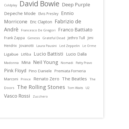
David Bowie
Deep Purple
Coldplay
Ennio
Depeche Mode
Elvis Presley
Fabrizio de
Morricone
Eric Clapton
Andrè
Franco Battiato
Francesco De Gregori
Jethro Tull
Frank Zappa
Jimi
Genesis
Grateful Dead
Hendrix
Jovanotti
Laura Pausini
Led Zeppelin
Le Orme
Lucio Battisti
Lucio Dalla
Ligabue
Litfiba
Neil Young
Mina
Madonna
Nomadi
Patty Pravo
Pink Floyd
Pino Daniele
Premiata Forneria
Renato Zero
The Beatles
Marconi
Prince
The
The Rolling Stones
Doors
U2
Tom Waits
Vasco Rossi
Zucchero