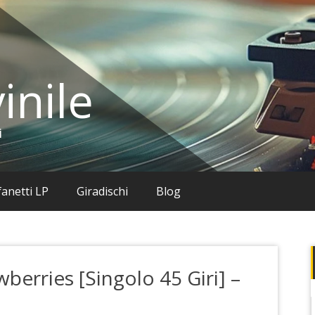
inile
i
anetti LP
Giradischi
Blog
wberries [Singolo 45 Giri] –