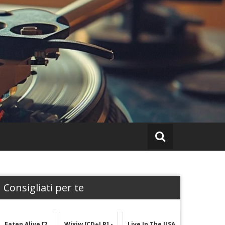
Consigliati per te
Eaten Alive [2
Wixiw [CD+LP] -
Live In The USA