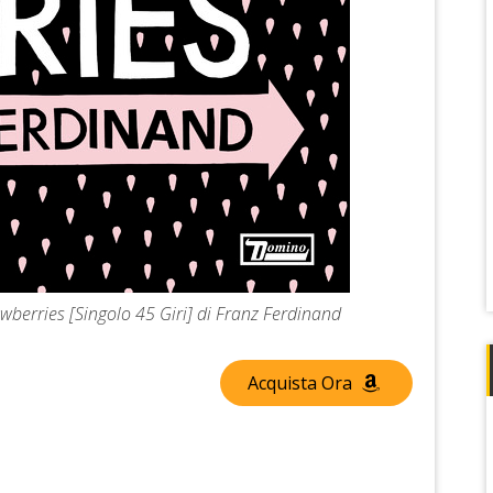
awberries [Singolo 45 Giri] di Franz Ferdinand
Acquista Ora