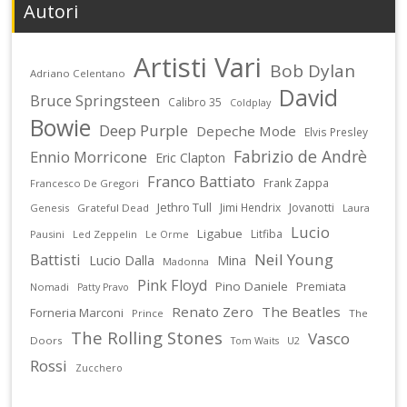
Autori
Artisti Vari
Bob Dylan
Adriano Celentano
David
Bruce Springsteen
Calibro 35
Coldplay
Bowie
Deep Purple
Depeche Mode
Elvis Presley
Fabrizio de Andrè
Ennio Morricone
Eric Clapton
Franco Battiato
Frank Zappa
Francesco De Gregori
Jethro Tull
Jimi Hendrix
Jovanotti
Genesis
Grateful Dead
Laura
Lucio
Ligabue
Litfiba
Pausini
Led Zeppelin
Le Orme
Battisti
Neil Young
Lucio Dalla
Mina
Madonna
Pink Floyd
Pino Daniele
Premiata
Nomadi
Patty Pravo
Renato Zero
The Beatles
Forneria Marconi
Prince
The
The Rolling Stones
Vasco
Doors
U2
Tom Waits
Rossi
Zucchero