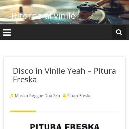
Vai
al
Ritorno al vinile
contenuto
Disco in Vinile Yeah – Pitura
Freska
Musica Reggae Dub Ska
Pitura Freska