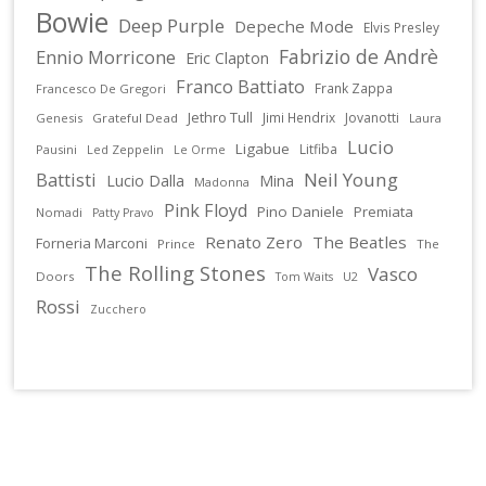
Bowie
Deep Purple
Depeche Mode
Elvis Presley
Fabrizio de Andrè
Ennio Morricone
Eric Clapton
Franco Battiato
Frank Zappa
Francesco De Gregori
Jethro Tull
Jimi Hendrix
Jovanotti
Genesis
Grateful Dead
Laura
Lucio
Ligabue
Litfiba
Pausini
Led Zeppelin
Le Orme
Battisti
Neil Young
Lucio Dalla
Mina
Madonna
Pink Floyd
Pino Daniele
Premiata
Nomadi
Patty Pravo
Renato Zero
The Beatles
Forneria Marconi
Prince
The
The Rolling Stones
Vasco
Doors
U2
Tom Waits
Rossi
Zucchero