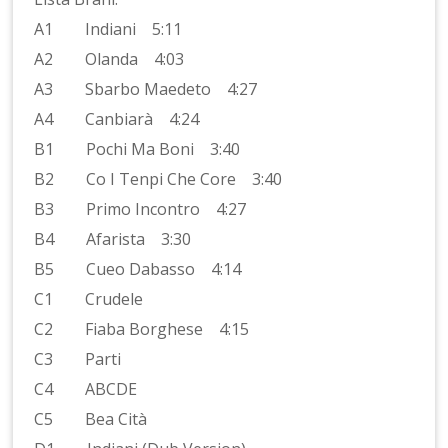
A1 Indiani 5:11
A2 Olanda 4:03
A3 Sbarbo Maedeto 4:27
A4 Canbiarà 4:24
B1 Pochi Ma Boni 3:40
B2 Co I Tenpi Che Core 3:40
B3 Primo Incontro 4:27
B4 Afarista 3:30
B5 Cueo Dabasso 4:14
C1 Crudele
C2 Fiaba Borghese 4:15
C3 Parti
C4 ABCDE
C5 Bea Cità