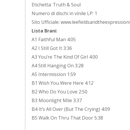
Etichetta: Truth & Soul
Numero di dischi in vinile LP: 1
Sito Ufficiale: www.leefieldsandtheexpressio
Lista Brani
:
A1 Faithful Man 4:05
A2 I Still Got It 3:36
A3 You’re The Kind Of Girl 4:00
A4 Still Hanging On 3:28
A5 Intermission 1:59
B1 Wish You Were Here 4:12
B2 Who Do You Love 2:50
B3 Moonlight Mile 3:37
B4 It’s All Over (But The Crying) 4:09
B5 Walk On Thru That Door 5:38