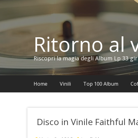
Vai
al
contenuto
Ritorno al v
Riscopri la magia degli Album Lp 33 gir
Home
Vinili
Top 100 Album
Cof
Disco in Vinile Faithful M