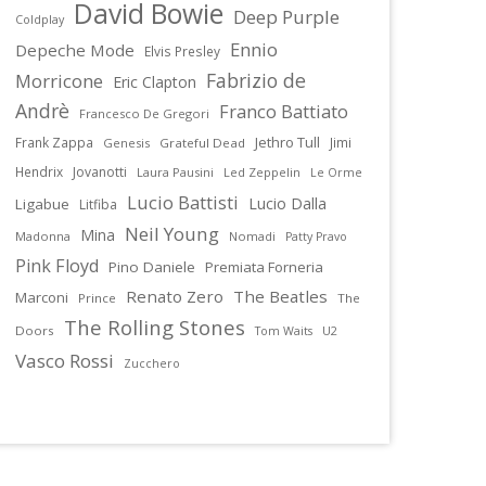
David Bowie
Deep Purple
Coldplay
Ennio
Depeche Mode
Elvis Presley
Fabrizio de
Morricone
Eric Clapton
Andrè
Franco Battiato
Francesco De Gregori
Jethro Tull
Frank Zappa
Jimi
Genesis
Grateful Dead
Hendrix
Jovanotti
Laura Pausini
Led Zeppelin
Le Orme
Lucio Battisti
Lucio Dalla
Ligabue
Litfiba
Neil Young
Mina
Madonna
Nomadi
Patty Pravo
Pink Floyd
Pino Daniele
Premiata Forneria
Renato Zero
The Beatles
Marconi
Prince
The
The Rolling Stones
Doors
U2
Tom Waits
Vasco Rossi
Zucchero