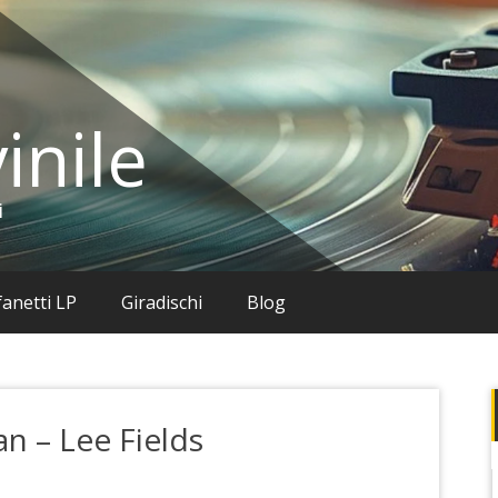
inile
i
anetti LP
Giradischi
Blog
an – Lee Fields