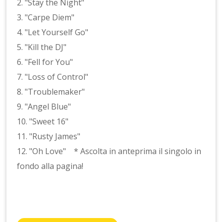
2. "Stay the Night"
3. "Carpe Diem"
4. "Let Yourself Go"
5. "Kill the DJ"
6. "Fell for You"
7. "Loss of Control"
8. "Troublemaker"
9. "Angel Blue"
10. "Sweet 16"
11. "Rusty James"
12. "Oh Love" * Ascolta in anteprima il singolo in
fondo alla pagina!