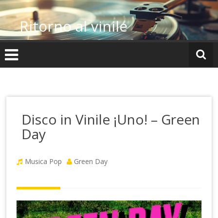
Vai
al
Ritorno al vinile
contenuto
Disco in Vinile ¡Uno! – Green
Day
Musica Pop
Green Day