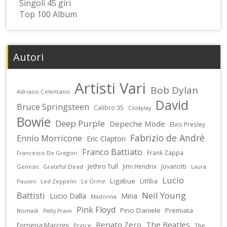
Singoli 45 giri
Top 100 Album
Autori
Artisti Vari
Bob Dylan
Adriano Celentano
David
Bruce Springsteen
Calibro 35
Coldplay
Bowie
Deep Purple
Depeche Mode
Elvis Presley
Fabrizio de Andrè
Ennio Morricone
Eric Clapton
Franco Battiato
Frank Zappa
Francesco De Gregori
Jethro Tull
Jimi Hendrix
Jovanotti
Genesis
Grateful Dead
Laura
Lucio
Ligabue
Litfiba
Pausini
Led Zeppelin
Le Orme
Battisti
Neil Young
Lucio Dalla
Mina
Madonna
Pink Floyd
Pino Daniele
Premiata
Nomadi
Patty Pravo
Renato Zero
The Beatles
Forneria Marconi
Prince
The