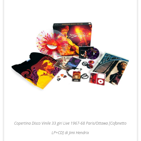
Copertina Disco Vinile 33 giri Live 1967-68 Paris/Ottawa [Cofanetto
LP+CD] di Jimi Hendrix