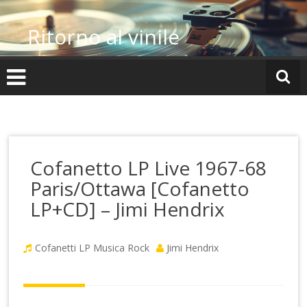
Vai
al
Ritorno al vinile
contenuto
Cofanetto LP Live 1967-68
Paris/Ottawa [Cofanetto
LP+CD] – Jimi Hendrix
Cofanetti LP
Musica Rock
Jimi Hendrix