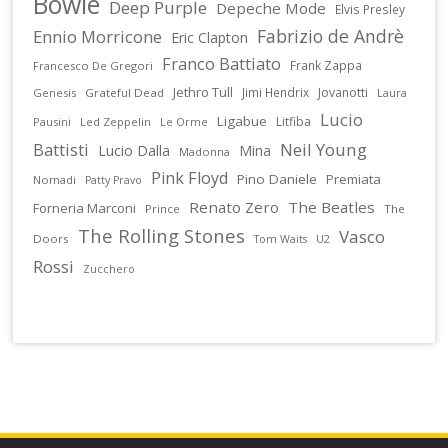
Bowie
Deep Purple
Depeche Mode
Elvis Presley
Fabrizio de Andrè
Ennio Morricone
Eric Clapton
Franco Battiato
Frank Zappa
Francesco De Gregori
Jethro Tull
Jimi Hendrix
Jovanotti
Genesis
Grateful Dead
Laura
Lucio
Ligabue
Litfiba
Pausini
Led Zeppelin
Le Orme
Battisti
Neil Young
Lucio Dalla
Mina
Madonna
Pink Floyd
Pino Daniele
Premiata
Nomadi
Patty Pravo
Renato Zero
The Beatles
Forneria Marconi
Prince
The
The Rolling Stones
Vasco
Doors
U2
Tom Waits
Rossi
Zucchero