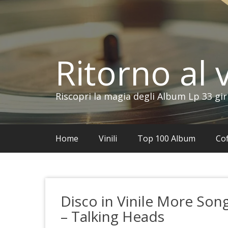
Vai
al
contenuto
Ritorno al v
Riscopri la magia degli Album Lp 33 gir
Home
Vinili
Top 100 Album
Cof
Disco in Vinile More Son
– Talking Heads