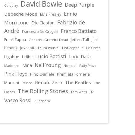
David Bowie
Deep Purple
Coldplay
Ennio
Depeche Mode
Elvis Presley
Fabrizio de
Morricone
Eric Clapton
Andrè
Franco Battiato
Francesco De Gregori
Jethro Tull
Frank Zappa
Jimi
Genesis
Grateful Dead
Hendrix
Jovanotti
Laura Pausini
Led Zeppelin
Le Orme
Lucio Battisti
Lucio Dalla
Ligabue
Litfiba
Neil Young
Mina
Madonna
Nomadi
Patty Pravo
Pink Floyd
Pino Daniele
Premiata Forneria
Renato Zero
The Beatles
Marconi
Prince
The
The Rolling Stones
Doors
U2
Tom Waits
Vasco Rossi
Zucchero