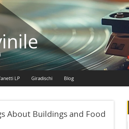
inile
i
anetti LP
Giradischi
Blog
gs About Buildings and Food