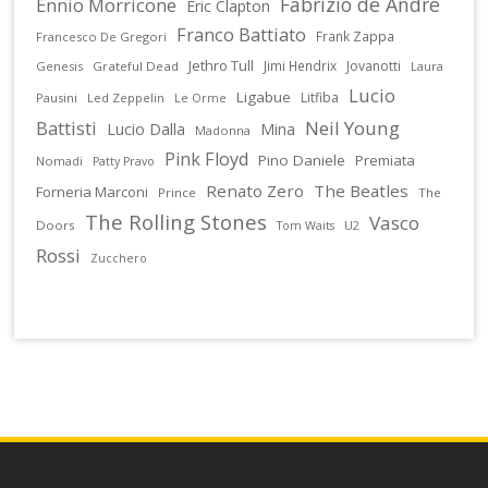
Fabrizio de Andrè
Ennio Morricone
Eric Clapton
Franco Battiato
Frank Zappa
Francesco De Gregori
Jethro Tull
Jimi Hendrix
Jovanotti
Genesis
Grateful Dead
Laura
Lucio
Ligabue
Litfiba
Pausini
Led Zeppelin
Le Orme
Battisti
Neil Young
Lucio Dalla
Mina
Madonna
Pink Floyd
Pino Daniele
Premiata
Nomadi
Patty Pravo
Renato Zero
The Beatles
Forneria Marconi
Prince
The
The Rolling Stones
Vasco
Doors
U2
Tom Waits
Rossi
Zucchero