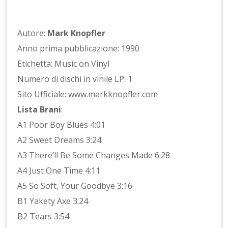
Autore:
Mark Knopfler
Anno prima pubblicazione: 1990
Etichetta: Music on Vinyl
Numero di dischi in vinile LP: 1
Sito Ufficiale: www.markknopfler.com
Lista Brani
:
A1 Poor Boy Blues 4:01
A2 Sweet Dreams 3:24
A3 There’ll Be Some Changes Made 6:28
A4 Just One Time 4:11
A5 So Soft, Your Goodbye 3:16
B1 Yakety Axe 3:24
B2 Tears 3:54