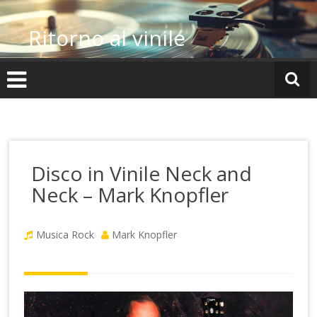
Vai
al
Ritorno al vinile
contenuto
Disco in Vinile Neck and
Neck – Mark Knopfler
Musica Rock
Mark Knopfler