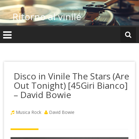
Vai
al
Ritorno al vinile
contenuto
Disco in Vinile The Stars (Are
Out Tonight) [45Giri Bianco]
– David Bowie
Musica Rock
David Bowie