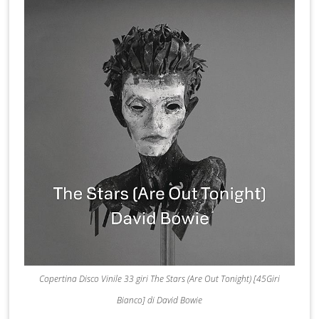
Copertina Disco Vinile 33 giri The Stars (Are Out Tonight) [45Giri
Bianco] di David Bowie