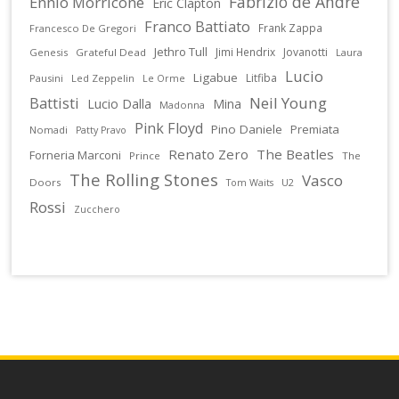
Fabrizio de Andrè
Ennio Morricone
Eric Clapton
Franco Battiato
Frank Zappa
Francesco De Gregori
Jethro Tull
Jimi Hendrix
Jovanotti
Genesis
Grateful Dead
Laura
Lucio
Ligabue
Litfiba
Pausini
Led Zeppelin
Le Orme
Battisti
Neil Young
Lucio Dalla
Mina
Madonna
Pink Floyd
Pino Daniele
Premiata
Nomadi
Patty Pravo
Renato Zero
The Beatles
Forneria Marconi
Prince
The
The Rolling Stones
Vasco
Doors
U2
Tom Waits
Rossi
Zucchero