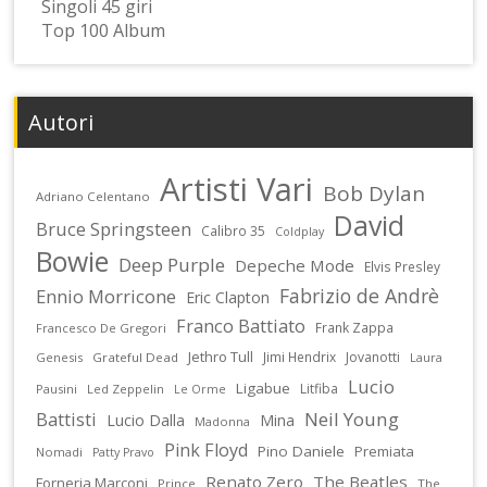
Singoli 45 giri
Top 100 Album
Autori
Artisti Vari
Bob Dylan
Adriano Celentano
David
Bruce Springsteen
Calibro 35
Coldplay
Bowie
Deep Purple
Depeche Mode
Elvis Presley
Fabrizio de Andrè
Ennio Morricone
Eric Clapton
Franco Battiato
Frank Zappa
Francesco De Gregori
Jethro Tull
Jimi Hendrix
Jovanotti
Genesis
Grateful Dead
Laura
Lucio
Ligabue
Litfiba
Pausini
Led Zeppelin
Le Orme
Battisti
Neil Young
Lucio Dalla
Mina
Madonna
Pink Floyd
Pino Daniele
Premiata
Nomadi
Patty Pravo
Renato Zero
The Beatles
Forneria Marconi
Prince
The