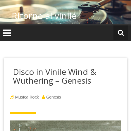
Vai
al
Ritorno al vinile
contenuto
Disco in Vinile Wind &
Wuthering – Genesis
Musica Rock
Genesis