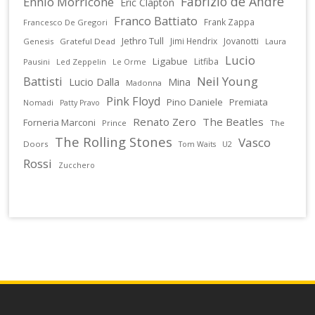
Fabrizio de Andrè
Ennio Morricone
Eric Clapton
Franco Battiato
Frank Zappa
Francesco De Gregori
Jethro Tull
Jimi Hendrix
Jovanotti
Genesis
Grateful Dead
Laura
Lucio
Ligabue
Litfiba
Pausini
Led Zeppelin
Le Orme
Battisti
Neil Young
Lucio Dalla
Mina
Madonna
Pink Floyd
Pino Daniele
Premiata
Nomadi
Patty Pravo
Renato Zero
The Beatles
Forneria Marconi
Prince
The
The Rolling Stones
Vasco
Doors
U2
Tom Waits
Rossi
Zucchero